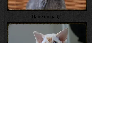
Hane (tingad)
© 2014 by Maria Danell