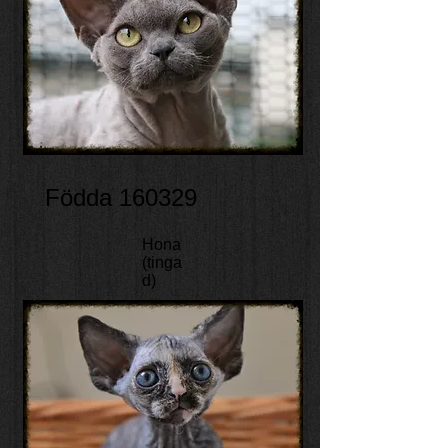
Födda 160329
Hona
(tinga
d)