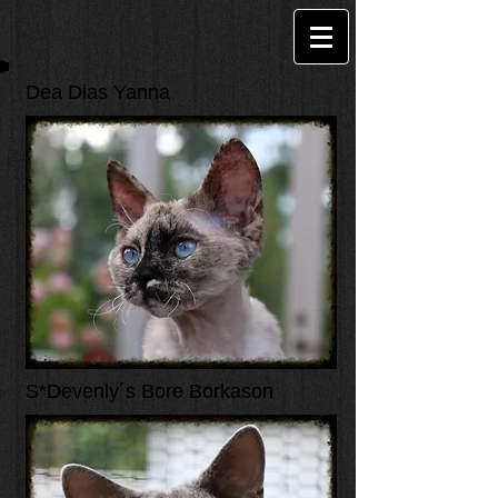
Dea Dias Yanna
S*Devenly´s Bore Borkason