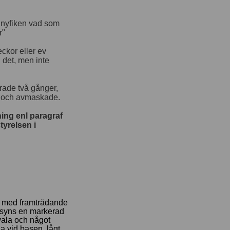
u nyfiken vad som
r"
eckor eller ev
ll det, men inte
rade två gånger,
a och avmaskade.
ning enl paragraf
tyrelsen i
mat med framträdande
il syns en markerad
vala och något
a vid basen, lågt