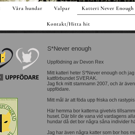
t
Våra hundar
Valpar
Katteri Never Enough
Kontakt/Hitta hit
S*Never enough
Uppfödning av Devon Rex
Mitt katteri heter S*Never enough och jag ä
kattförbundet SVERAK.
Jag fick mitt stamnamn 2007, och är även 
uppfödare.
Mitt mål är att föda upp friska och rastypis
Här hemma bor katterna givetvis tillsam
huset. Där blir de vana vid vardagens all
hundar då det bor några såna individer h
Jag har även några katter som bor hos mi