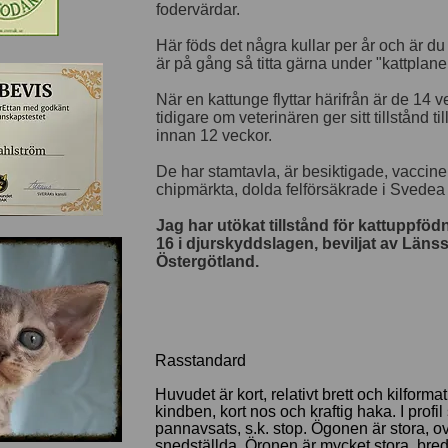
fodervärdar.
Här föds det några kullar per år och är d
är på gång så titta gärna under "kattplane
När en kattunge flyttar härifrån är de 14 v
tidigare om veterinären ger sitt tillstånd ti
innan 12 veckor.
De har stamtavla, är besiktigade, vaccine
chipmärkta, dolda felförsäkrade i Svede
Jag har utökat tillstånd för kattuppföd
16 i djurskyddslagen, beviljat av Länss
Östergötland.
Rasstandard
Huvudet är kort, relativt brett och kilfor
kindben, kort
nos
och kraftig haka. I prof
pannavsats, s.k. stop. Ögonen är stora, o
snedställda. Öronen är mycket stora, bred